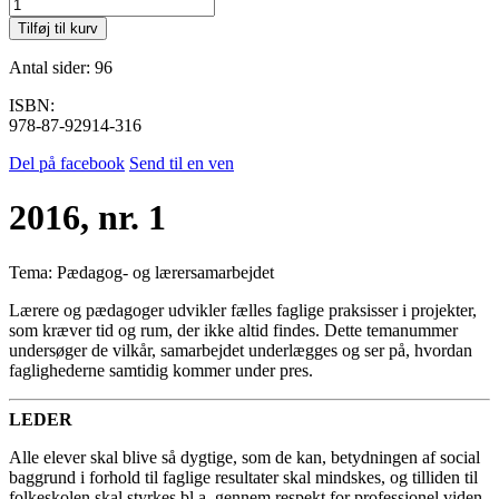
2016,
nr.
Tilføj til kurv
1
antal
Antal sider: 96
ISBN:
978-87-92914-316
Del på facebook
Send til en ven
2016, nr. 1
Tema:
Pædagog- og lærersamarbejdet
Lærere og pædagoger udvikler fælles faglige praksisser i projekter,
som kræver tid og rum, der ikke altid findes. Dette temanummer
undersøger de vilkår, samarbejdet underlægges og ser på, hvordan
faglighederne samtidig kommer under pres.
LEDER
Alle elever skal blive så dygtige, som de kan, betydningen af social
baggrund i forhold til faglige resultater skal mindskes, og tilliden til
folkeskolen skal styrkes bl.a. gennem respekt for professionel viden