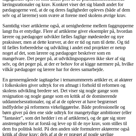
læringsrationaler og krav. Konkret viser det sig blandt andet for
pædagogerne ved, at de og deres fagligheder opleves (både af dem
selv og af lærerne) som svære at forene med skolens øvrige krav.
Samtidig viser artiklerne også, at uenighederne mellem faggrupperne
langt fra er entydige. Flere af artiklerne giver eksempler på, hvordan
lærere og pædagoger udvikler fælles faglige mødesteder og nye
praksisser, men at dette kræver, at der er tid og rum til dette. Og tid
til fælles forberedelse og udvikling i andet end projekter er netop
noget af det, som lærere og pædagoger beskriver som en
mangelvare. Det peger på, at udviklingsopgaven ikke sker af sig
selv, og det peger på, at der er behov for at kigge nærmere på, hvilke
vilkår pædagoger og lærere har for deres samarbejde.
En gennemgående iagttagelse i temanummerets artikler er, at aktører
i folkeskolen giver udtryk for en afmagt i forhold til reformen og
skolens udvikling bredere set. Det viser sig nogle gange som
resignation og nogle gange som en kritik af de dominerende
uddannelsesrationaler, og af at de oplever at have begrænset
indflydelse på reformens virkeliggørelse. Både professionelle og
børn giver på den ene side udtryk for mangetydige ambitioner (eller
”fantasier”, som det hedder i en af artiklerne), og de gør sig store
anstrengelser for at forstå og leve op til de nye krav, som stilles til
dem fra politisk hold. På den anden side formulerer aktørerne også
kritik af disse krav: dels af at de er præget af nogle særlige