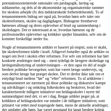
præstationsorienterede rationaler om pædagogik, læring og
uddannelse, og dels af de økonomiske og organisatoriske rammer
for skolens arbejde (fx den indskrænkede forberedelsestid). To af
temanummerets bidrag ser også på, hvordan børn selv taler om
skolereformen, skolen og dagligdagen. Bidragene fremhæver
børnenes afmagt og deres oplevelser af brud og sammenhæng i
skoledagen. Det er interessant at se, hvordan børnene og de
professionelles oplevelser og kritikker spejler hinanden, selv om de
kommer forskellige steder fra.
Nogle af temanummerets artikler er baseret på empiri, som er skabt,
før skolereformen trådte i kraft. Alligevel fortæller også de artikler os
noget om livet i skolen efter reformen. For selv om reformen har ført
konkrete ændringer med sig – mest tydeligt de længere skoledage og
læringsmålsstyring af undervisningen – er den også en del af nogle
bredere politiske bevægelser, som har været længe undervejs, og
som derfor længe har præget skolen. Der er derfor ikke tale om et
entydigt brud mellem ”før” og ”efter” reformen. To af artiklerne i
temanummeret ser nærmere på disse politiske og diskursive kampe
og udviklinger i og omkring folkeskolen og beskriver, hvad der
karakteriserede tidligere initiativer om heldagsskoler i nyere tid
sammenlignet med det, vi ser i dag. Begge artikler peger på, at
kritikken af heldagsskolen var mindre i de tidligere initiativer, som
primært var rettet mod tosprogede børn, mens de aktuelle ændringer,
der omfatter alle børn, har været genstand for langt bredere kritisk