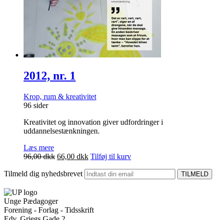
2012, nr. 1
Krop, rum & kreativitet
96 sider
Kreativitet og innovation giver udfordringer i
uddannelsestænkningen.
Læs mere
Den
Den
96,00
dkk
66,00
dkk
Tilføj til kurv
oprindelige
aktuelle
Tilmeld dig nyhedsbrevet
pris
pris
var:
er:
96,00 dkk.
66,00 dkk.
Unge Pædagoger
Forening - Forlag - Tidsskrift
Edv. Griegs Gade 2