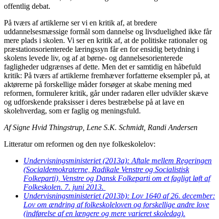
offentlig debat.
På tværs af artiklerne ser vi en kritik af, at bredere
uddannelsesmæssige formål som dannelse og livsduelighed ikke får
mere plads i skolen. Vi ser en kritik af, at de politiske rationaler og
præstationsorienterede læringssyn får en for ensidig betydning i
skolens levede liv, og af at børne- og dannelsesorienterede
fagligheder udgrænses af dette. Men det er samtidig en håbefuld
kritik: På tværs af artiklerne fremhæver forfatterne eksempler på, at
aktørerne på forskellige måder forsøger at skabe mening med
reformen, formulerer kritik, går under radaren eller udvikler skæve
og udforskende praksisser i deres bestræbelse på at lave en
skolehverdag, som er faglig og meningsfuld.
Af Signe Hvid Thingstrup, Lene S.K. Schmidt, Randi Andersen
Litteratur om reformen og den nye folkeskolelov:
Undervisningsministeriet (2013a): Aftale mellem Regeringen
(Socialdemokraterne, Radikale Venstre og Socialistisk
Folkeparti), Venstre og Dansk Folkeparti om et fagligt løft af
Folkeskolen. 7. juni 2013.
Undervisningsministeriet (2013b): Lov 1640 af 26. december:
Lov om ændring af folkeskoleloven og forskellige andre love
(indførelse af en længere og mere varieret skoledag).