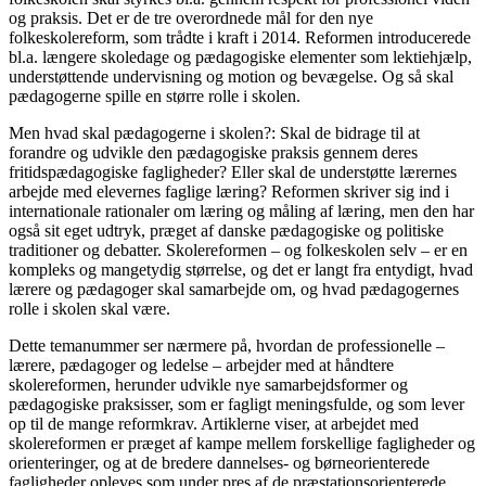
og praksis. Det er de tre overordnede mål for den nye
folkeskolereform, som trådte i kraft i 2014. Reformen introducerede
bl.a. længere skoledage og pædagogiske elementer som lektiehjælp,
understøttende undervisning og motion og bevægelse. Og så skal
pædagogerne spille en større rolle i skolen.
Men hvad skal pædagogerne i skolen?: Skal de bidrage til at
forandre og udvikle den pædagogiske praksis gennem deres
fritidspædagogiske fagligheder? Eller skal de understøtte lærernes
arbejde med elevernes faglige læring? Reformen skriver sig ind i
internationale rationaler om læring og måling af læring, men den har
også sit eget udtryk, præget af danske pædagogiske og politiske
traditioner og debatter. Skolereformen – og folkeskolen selv – er en
kompleks og mangetydig størrelse, og det er langt fra entydigt, hvad
lærere og pædagoger skal samarbejde om, og hvad pædagogernes
rolle i skolen skal være.
Dette temanummer ser nærmere på, hvordan de professionelle –
lærere, pædagoger og ledelse – arbejder med at håndtere
skolereformen, herunder udvikle nye samarbejdsformer og
pædagogiske praksisser, som er fagligt meningsfulde, og som lever
op til de mange reformkrav. Artiklerne viser, at arbejdet med
skolereformen er præget af kampe mellem forskellige fagligheder og
orienteringer, og at de bredere dannelses- og børneorienterede
fagligheder opleves som under pres af de præstationsorienterede