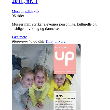
2011, nr. 1
Museumsdidaktik
96 sider
Museer mm. styrker elevernes personlige, kulturelle og
alsidige udvikling og dannelse.
Læs mere
Den
Den
96,00
dkk
46,00
dkk
Tilføj til kurv
oprindelige
aktuelle
pris
pris
var:
er:
96,00 dkk.
46,00 dkk.