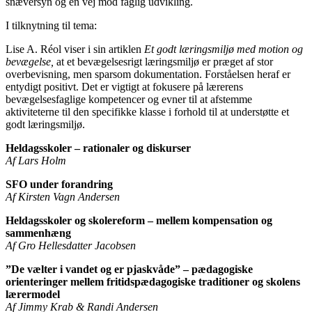
snæversyn og en vej mod faglig udvikling.
I tilknytning til tema:
Lise A. Réol viser i sin artiklen
Et godt læringsmiljø med motion og
bevægelse,
at et bevægelsesrigt læringsmiljø er præget af stor
overbevisning, men sparsom dokumentation. Forståelsen heraf er
entydigt positivt. Det er vigtigt at fokusere på lærerens
bevægelsesfaglige kompetencer og evner til at afstemme
aktiviteterne til den specifikke klasse i forhold til at understøtte et
godt læringsmiljø.
Heldagsskoler – rationaler og diskurser
Af Lars Holm
SFO under forandring
Af Kirsten Vagn Andersen
Heldagsskoler og skolereform – mellem kompensation og
sammenhæng
Af Gro Hellesdatter Jacobsen
”De vælter i vandet og er pjaskvåde” – pædagogiske
orienteringer mellem fritidspædagogiske traditioner og skolens
lærermodel
Af Jimmy Krab & Randi Andersen