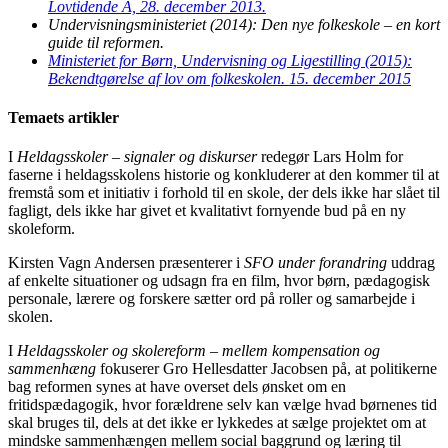
Lovtidende A, 28. december 2013.
Undervisningsministeriet (2014): Den nye folkeskole – en kort
guide til reformen.
Ministeriet for Børn, Undervisning og Ligestilling (2015):
Bekendtgørelse af lov om folkeskolen. 15. december 2015
Temaets artikler
I
Heldagsskoler – signaler og diskurser
redegør Lars Holm for
faserne i heldagsskolens historie og konkluderer at den kommer til at
fremstå som et initiativ i forhold til en skole, der dels ikke har slået til
fagligt, dels ikke har givet et kvalitativt fornyende bud på en ny
skoleform.
Kirsten Vagn Andersen præsenterer i
SFO under forandring
uddrag
af enkelte situationer og udsagn fra en film, hvor børn, pædagogisk
personale, lærere og forskere sætter ord på roller og samarbejde i
skolen.
I
Heldagsskoler og skolereform – mellem kompensation og
sammenhæng
fokuserer Gro Hellesdatter Jacobsen på, at politikerne
bag reformen synes at have overset dels ønsket om en
fritidspædagogik, hvor forældrene selv kan vælge hvad børnenes tid
skal bruges til, dels at det ikke er lykkedes at sælge projektet om at
mindske sammenhængen mellem social baggrund og læring til