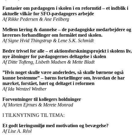
Fantasier om pædagogen i skolen i en reformtid – et indblik i
aktuelle vilkår for SFO-pædagogers arbejde
Af Rikke Pedersen & Ane Feilberg
Mellem læring & dannelse – de pædagogiske medarbejdere og
lærernes forhandlinger om formålet med skolen.
Af Signe Hvid Thingstrup & Lene S.K. Schmidt
Bedre trivsel for alle – et aktionsforskningsprojekt i skolens liv,
nye åbninger for pædagogernes deltagelse i skolen
Af Ditte Tofteng, Lisbeth Madsen & Mette Bladt
”Hvis noget skulle være anderledes, så skulle børnene også
kunne bestemme” – børns fortællinger om, hvordan de har
mærket, forstået, hørt og deltaget i reformen
Af Ida Wentzel Winther
Forventninger til kollegers holdninger
Af Morten Ejrnæs & Merete Monrad
I TILKNYTNING TIL TEMA:
Et godt læringsmiljø med motivation og bevægelse?
Af Lise A. Réol