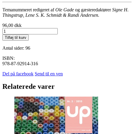
Temanummeret redigeret af
Ole Gade
og gæsteredaktører
Signe H.
Thingstrup, Lene S. K. Schmidt & Randi Andersen.
96,00
dkk
2016,
nr.
Tilføj til kurv
1
antal
Antal sider: 96
ISBN:
978-87-92914-316
Del på facebook
Send til en ven
Relaterede varer