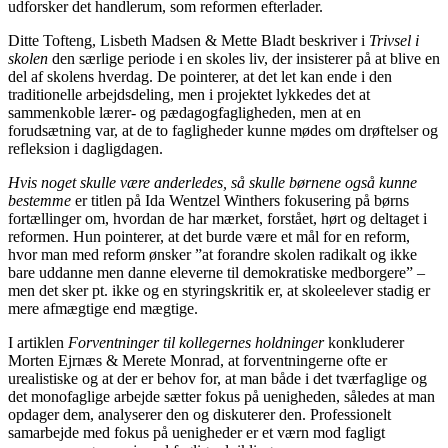
udforsker det handlerum, som reformen efterlader.
Ditte Tofteng, Lisbeth Madsen & Mette Bladt beskriver i
Trivsel i
skolen
den særlige periode i en skoles liv, der insisterer på at blive en
del af skolens hverdag. De pointerer, at det let kan ende i den
traditionelle arbejdsdeling, men i projektet lykkedes det at
sammenkoble lærer- og pædagogfagligheden, men at en
forudsætning var, at de to fagligheder kunne mødes om drøftelser og
refleksion i dagligdagen.
Hvis noget skulle være anderledes, så skulle børnene også kunne
bestemme
er titlen på Ida Wentzel Winthers fokusering på børns
fortællinger om, hvordan de har mærket, forstået, hørt og deltaget i
reformen. Hun pointerer, at det burde være et mål for en reform,
hvor man med reform ønsker ”at forandre skolen radikalt og ikke
bare uddanne men danne eleverne til demokratiske medborgere” –
men det sker pt. ikke og en styringskritik er, at skoleelever stadig er
mere afmægtige end mægtige.
I artiklen
Forventninger til kollegernes holdninger
konkluderer
Morten Ejrnæs & Merete Monrad, at forventningerne ofte er
urealistiske og at der er behov for, at man både i det tværfaglige og
det monofaglige arbejde sætter fokus på uenigheden, således at man
opdager dem, analyserer den og diskuterer den. Professionelt
samarbejde med fokus på uenigheder er et værn mod fagligt