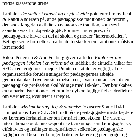
middelklasseforældrene.
I artiklen
De vælter i vandet og er pjaskvåde
pointerer Jimmy Krab
& Randi Andersen på, at de pædagogiske traditioner: de reform-,
den social- og den aktivitetspædagogiske tradition, som ses i
skandinavisk fritidspædagogik, kommer under pres, når
pædagogerne bliver en del af skolen og møder ”lærermodellen”.
Betingelserne for dette samarbejde forstærker en traditionel målstyret
lærermodel.
Rikke Pedersen & Ane Feilberg giver i artiklen
Fantasier om
pædagogen i skolen i en reformtid
et indblik i de aktuelle vilkår for
SFO-pædagogernes arbejde. Pointen er, at det er vigtigt, at de
organisatoriske forudsætninger for pædagogernes arbejde
gennemtænkes i overensstemmelse med, hvad man ønsker, at den
pædagogiske profession skal bidrage med i skolen. Der bør skabes
en samarbejdsrelationer i et rum for dybere faglige fælles drøftelser
om værdier og kvaliteter i arbejdet
.
I artiklen
Mellem læring, leg & dannelse
fokuserer Signe Hvid
Thingstrup & Lene S.K. Schmidt på de pædagogiske medarbejdere
og lærernes forhandlinger om formålet med skolen. De viser, at
internationale uddannelsespolitiske tænkninger om læringsgørelse,
effektivitet og målinger marginaliserer velkendte pædagogiske
fagligheder. Disse tænkninger kritiserer lærere og pædagoger og