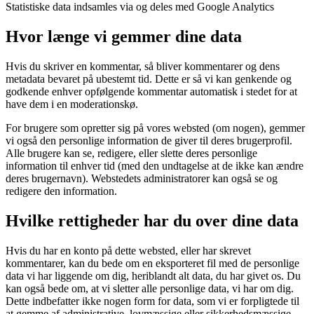
Statistiske data indsamles via og deles med Google Analytics
Hvor længe vi gemmer dine data
Hvis du skriver en kommentar, så bliver kommentarer og dens
metadata bevaret på ubestemt tid. Dette er så vi kan genkende og
godkende enhver opfølgende kommentar automatisk i stedet for at
have dem i en moderationskø.
For brugere som opretter sig på vores websted (om nogen), gemmer
vi også den personlige information de giver til deres brugerprofil.
Alle brugere kan se, redigere, eller slette deres personlige
information til enhver tid (med den undtagelse at de ikke kan ændre
deres brugernavn). Webstedets administratorer kan også se og
redigere den information.
Hvilke rettigheder har du over dine data
Hvis du har en konto på dette websted, eller har skrevet
kommentarer, kan du bede om en eksporteret fil med de personlige
data vi har liggende om dig, heriblandt alt data, du har givet os. Du
kan også bede om, at vi sletter alle personlige data, vi har om dig.
Dette indbefatter ikke nogen form for data, som vi er forpligtede til
at gemme af administrative, lovmæssige eller sikkerhedsmæssige