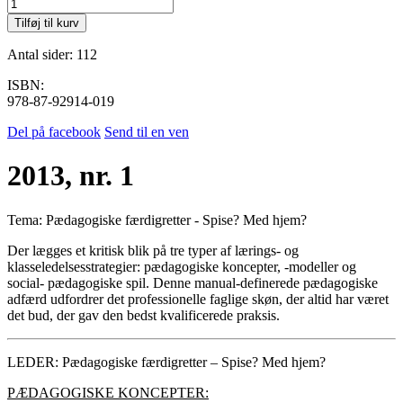
2013,
nr.
Tilføj til kurv
1
antal
Antal sider: 112
ISBN:
978-87-92914-019
Del på facebook
Send til en ven
2013, nr. 1
Tema:
Pædagogiske færdigretter - Spise? Med hjem?
Der lægges et kritisk blik på tre typer af lærings- og
klasseledelsesstrategier: pædagogiske koncepter, -modeller og
social- pædagogiske spil. Denne manual-definerede pædagogiske
adfærd udfordrer det professionelle faglige skøn, der altid har været
det bud, der gav den bedst kvalificerede praksis.
LEDER: Pædagogiske færdigretter – Spise? Med hjem?
PÆDAGOGISKE KONCEPTER: