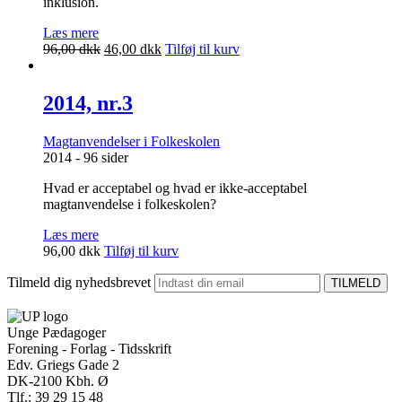
inklusion.
Læs mere
Den
Den
96,00
dkk
46,00
dkk
Tilføj til kurv
oprindelige
aktuelle
pris
pris
var:
er:
2014, nr.3
96,00 dkk.
46,00 dkk.
Magtanvendelser i Folkeskolen
2014 - 96 sider
Hvad er acceptabel og hvad er ikke-acceptabel
magtanvendelse i folkeskolen?
Læs mere
96,00
dkk
Tilføj til kurv
Tilmeld dig nyhedsbrevet
Unge Pædagoger
Forening - Forlag - Tidsskrift
Edv. Griegs Gade 2
DK-2100 Kbh. Ø
Tlf.: 39 29 15 48