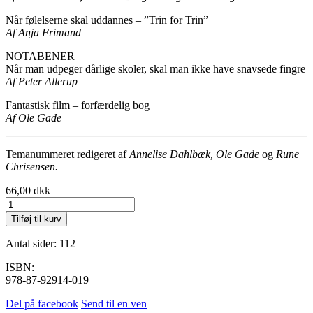
Når følelserne skal uddannes – ”Trin for Trin”
Af Anja Frimand
NOTABENER
Når man udpeger dårlige skoler, skal man ikke have snavsede fingre
Af Peter Allerup
Fantastisk film – forfærdelig bog
Af Ole Gade
Temanummeret redigeret af
Annelise Dahlbæk,
Ole Gade
og
Rune
Chrisensen.
66,00
dkk
2013,
nr.
Tilføj til kurv
1
antal
Antal sider: 112
ISBN:
978-87-92914-019
Del på facebook
Send til en ven