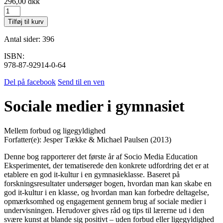
296,00
dkk
Sociale
medier
Tilføj til kurv
i
gymnasiet
Antal sider: 396
antal
ISBN:
978-87-92914-0-64
Del på facebook
Send til en ven
Sociale medier i gymnasiet
Mellem forbud og ligegyldighed
Forfatter(e): Jesper Tække & Michael Paulsen (2013)
Denne bog rapporterer det første år af Socio Media Education
Eksperimentet, der tematiserede den konkrete udfordring det er at
etablere en god it-kultur i en gymnasieklasse. Baseret på
forskningsresultater undersøger bogen, hvordan man kan skabe en
god it-kultur i en klasse, og hvordan man kan forbedre deltagelse,
opmærksomhed og engagement gennem brug af sociale medier i
undervisningen. Herudover gives råd og tips til lærerne ud i den
svære kunst at blande sig positivt – uden forbud eller ligegyldighed