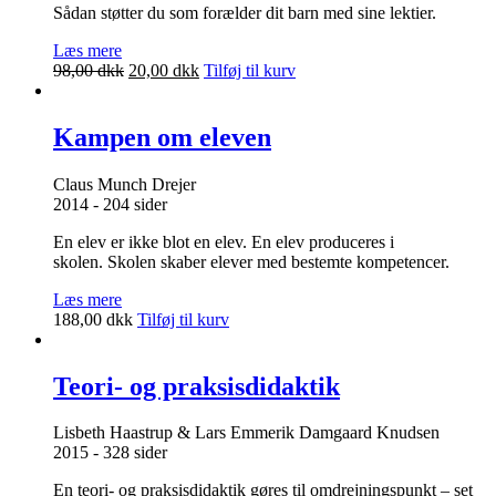
Sådan støtter du som forælder dit barn med sine lektier.
Læs mere
Den
Den
98,00
dkk
20,00
dkk
Tilføj til kurv
oprindelige
aktuelle
pris
pris
var:
er:
Kampen om eleven
98,00 dkk.
20,00 dkk.
Claus Munch Drejer
2014 - 204 sider
En elev er ikke blot en elev. En elev produceres i
skolen. Skolen skaber elever med bestemte kompetencer.
Læs mere
188,00
dkk
Tilføj til kurv
Teori- og praksisdidaktik
Lisbeth Haastrup & Lars Emmerik Damgaard Knudsen
2015 - 328 sider
En teori- og praksisdidaktik gøres til omdrejningspunkt – set