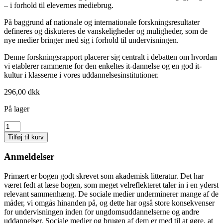
– i forhold til elevernes mediebrug.
På baggrund af nationale og internationale forskningsresultater
defineres og diskuteres de vanskeligheder og muligheder, som de
nye medier bringer med sig i forhold til undervisningen.
Denne forskningsrapport placerer sig centralt i debatten om hvordan
vi etablerer rammerne for den enkeltes it-dannelse og en god it-
kultur i klasserne i vores uddannelsesinstitutioner.
296,00
dkk
På lager
Sociale
medier
Tilføj til kurv
i
gymnasiet
Anmeldelser
antal
Primært er bogen godt skrevet som akademisk litteratur. Det har
været fedt at læse bogen, som meget velreflekteret taler in i en yderst
relevant sammenhæng. De sociale medier underminerer mange af de
måder, vi omgås hinanden på, og dette har også store konsekvenser
for undervisningen inden for ungdomsuddannelserne og andre
uddannelser. Sociale medier og brugen af dem er med til at gøre, at