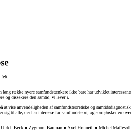
se
felt
)
 lang række nyere samfundstænkere ikke bare har udviklet interessant
ere og dissekere den samtid, vi lever i.
å at vise anvendeligheden af samfundsteoretiske og samtidsdiagnostisk
g til alle, der har interesse for samfundsteori, og som ønsker en overs
● Ulrich Beck ● Zygmunt Bauman ● Axel Honneth ● Michel Maffesoli 