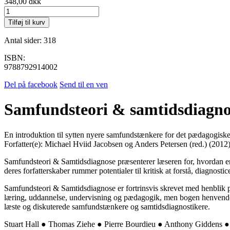
348,00
dkk
Samfundsteori
&
Tilføj til kurv
samtidsdiagnose
antal
Antal sider: 318
ISBN:
9788792914002
Del på facebook
Send til en ven
Samfundsteori & samtidsdiagno
En introduktion til sytten nyere samfundstænkere for det pædagogiske 
Forfatter(e): Michael Hviid Jacobsen og Anders Petersen (red.) (2012
Samfundsteori & Samtidsdiagnose præsenterer læseren for, hvordan en
deres forfatterskaber rummer potentialer til kritisk at forstå, diagnostic
Samfundsteori & Samtidsdiagnose er fortrinsvis skrevet med henblik p
læring, uddannelse, undervisning og pædagogik, men bogen henvender si
læste og diskuterede samfundstænkere og samtidsdiagnostikere.
Stuart Hall ● Thomas Ziehe ● Pierre Bourdieu ● Anthony Giddens 