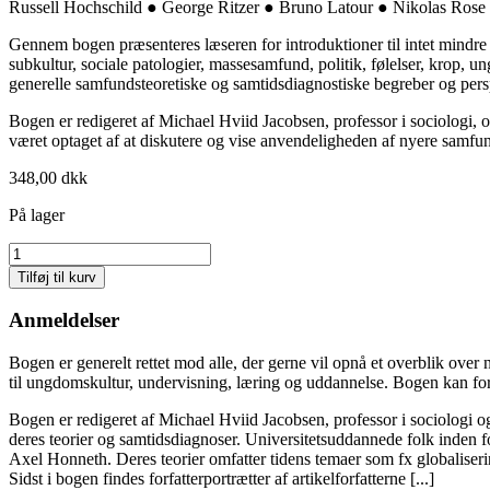
Russell Hochschild ● George Ritzer ● Bruno Latour ● Nikolas Rose 
Gennem bogen præsenteres læseren for introduktioner til intet mindre en
subkultur, sociale patologier, massesamfund, politik, følelser, krop,
generelle samfundsteoretiske og samtidsdiagnostiske begreber og persp
Bogen er redigeret af Michael Hviid Jacobsen, professor i sociologi, o
været optaget af at diskutere og vise anvendeligheden af nyere samfund
348,00
dkk
På lager
Samfundsteori
&
Tilføj til kurv
samtidsdiagnose
antal
Anmeldelser
Bogen er generelt rettet mod alle, der gerne vil opnå et overblik ove
til ungdomskultur, undervisning, læring og uddannelse. Bogen kan formid
Bogen er redigeret af Michael Hviid Jacobsen, professor i sociologi 
deres teorier og samtidsdiagnoser. Universitetsuddannede folk inden
Axel Honneth. Deres teorier omfatter tidens temaer som fx globaliseri
Sidst i bogen findes forfatterportrætter af artikelforfatterne [...]