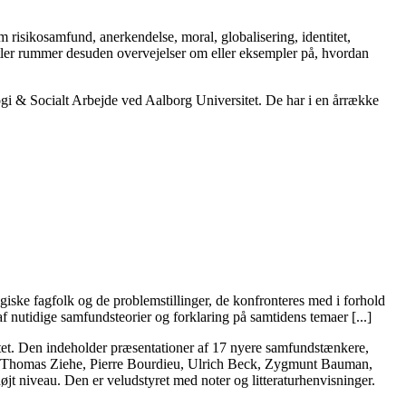
m risikosamfund, anerkendelse, moral, globalisering, identitet,
pitler rummer desuden overvejelser om eller eksempler på, hvordan
logi & Socialt Arbejde ved Aalborg Universitet. De har i en årrække
giske fagfolk og de problemstillinger, de konfronteres med i forhold
af nutidige samfundsteorier og forklaring på samtidens temaer [...]
itet. Den indeholder præsentationer af 17 nyere samfundstænkere,
.a. Thomas Ziehe, Pierre Bourdieu, Ulrich Beck, Zygmunt Bauman,
jt niveau. Den er veludstyret med noter og litteraturhenvisninger.