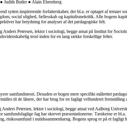
● Judith Butler ● Alain Ehrenberg
d sytten inspirerende forfatterskaber, der bl.a. er optaget af temaer so
 ungdom, social ulighed, fællesskab og kapitalismekritik. Alle bogens ka
ektiver har betydning for analyser af det pædagogiske felt.
g Anders Petersen, lektor i sociologi, begge ansat på Institut for Socio
svidenskabelig teori inden for en lang række forskellige felter.
r nyere samfundsteori. Desuden er bogen mere specifikt målrettet pædago
les til de lånere, der har brug for en fagligt velfunderet fremstilling 
og Anders Petersen, lektor i sociologi, begge ansat ved Aalborg Univers
 for samfundsfaglige fag har skrevet præsentationerne. Tænkerne er bl
ng, risikosamfund i nutidssammenhæng. Bogens sprog er på et fagligt hø