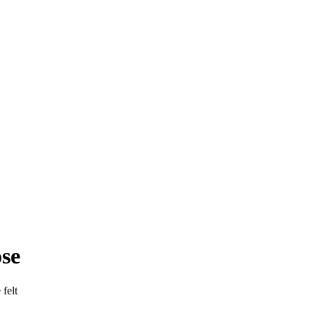
se
felt