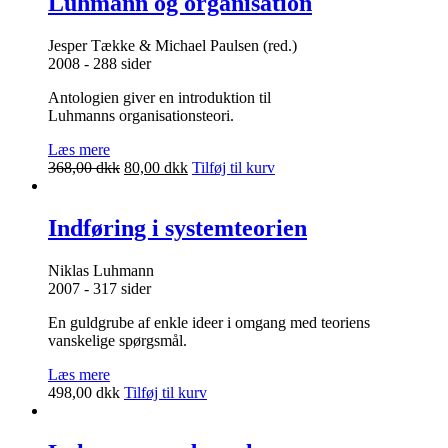
Luhmann og organisation
Jesper Tække & Michael Paulsen (red.)
2008 - 288 sider
Antologien giver en introduktion til
Luhmanns organisationsteori.
Læs mere
Den
Den
368,00
dkk
80,00
dkk
Tilføj til kurv
oprindelige
aktuelle
pris
pris
var:
er:
Indføring i systemteorien
368,00 dkk.
80,00 dkk.
Niklas Luhmann
2007 - 317 sider
En guldgrube af enkle ideer i omgang med teoriens
vanskelige spørgsmål.
Læs mere
498,00
dkk
Tilføj til kurv