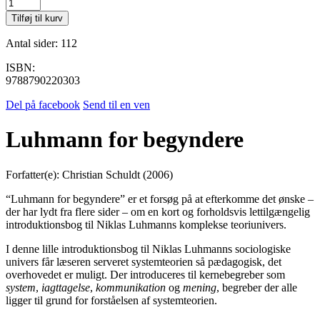
Luhmann
for
Tilføj til kurv
begyndere
antal
Antal sider: 112
ISBN:
9788790220303
Del på facebook
Send til en ven
Luhmann for begyndere
Forfatter(e): Christian Schuldt (2006)
“Luhmann for begyndere” er et forsøg på at efterkomme det ønske –
der har lydt fra flere sider – om en kort og forholdsvis lettilgængelig
introduktionsbog til Niklas Luhmanns komplekse teoriunivers.
I denne lille introduktionsbog til Niklas Luhmanns sociologiske
univers får læseren serveret systemteorien så pædagogisk, det
overhovedet er muligt. Der introduceres til kernebegreber som
system
,
iagttagelse
,
kommunikation
og
mening
, begreber der alle
ligger til grund for forståelsen af systemteorien.