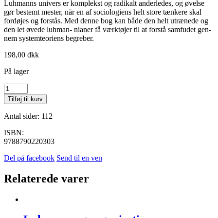
Luhmanns univers er komplekst og radikalt anderledes, og øvelse
gør bestemt mester, når en af sociologiens helt store tænkere skal
fordøjes og forstås. Med denne bog kan både den helt utrænede og
den let øvede luhman- nianer få værktøjer til at forstå samfudet gen-
nem systemteoriens begreber.
198,00
dkk
På lager
Luhmann
for
Tilføj til kurv
begyndere
antal
Antal sider: 112
ISBN:
9788790220303
Del på facebook
Send til en ven
Relaterede varer