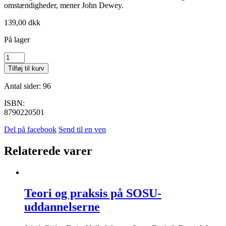
omstændigheder, mener John Dewey.
139,00
dkk
På lager
Dewey
i
Tilføj til kurv
dag
antal
Antal sider: 96
ISBN:
8790220501
Del på facebook
Send til en ven
Relaterede varer
Teori og praksis på SOSU-
uddannelserne