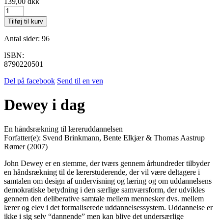
139,00
dkk
Dewey
i
Tilføj til kurv
dag
antal
Antal sider: 96
ISBN:
8790220501
Del på facebook
Send til en ven
Dewey i dag
En håndsrækning til læreruddannelsen
Forfatter(e): Svend Brinkmann, Bente Elkjær & Thomas Aastrup
Rømer (2007)
John Dewey er en stemme, der tværs gennem århundreder tilbyder
en håndsrækning til de lærerstuderende, der vil være deltagere i
samtalen om design af undervisning og læring og om uddannelsens
demokratiske betydning i den særlige samværsform, der udvikles
gennem den deliberative samtale mellem mennesker dvs. mellem
lærer og elev i det formaliserede uddannelsessystem. Uddannelse er
ikke i sig selv “dannende” men kan blive det undersærlige