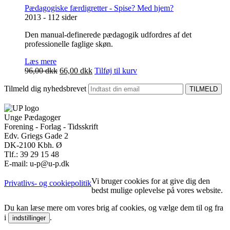
Pædagogiske færdigretter - Spise? Med hjem?
2013 - 112 sider
Den manual-definerede pædagogik udfordres af det
professionelle faglige skøn.
Læs mere
Den
Den
96,00
dkk
66,00
dkk
Tilføj til kurv
oprindelige
aktuelle
Tilmeld dig nyhedsbrevet
pris
pris
var:
er:
96,00 dkk.
66,00 dkk.
Unge Pædagoger
Forening - Forlag - Tidsskrift
Edv. Griegs Gade 2
DK-2100 Kbh. Ø
Tlf.: 39 29 15 48
E-mail: u-p@u-p.dk
Vi bruger cookies for at give dig den
Privatlivs- og cookiepolitik
bedst mulige oplevelse på vores website.
Du kan læse mere om vores brig af cookies, og vælge dem til og fra
i
.
indstillinger