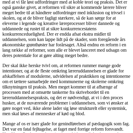
med at vi får løst udfordringer med at koble teori og praksis. Det er
også ganske givet, at reformen vil sikre at kommende lærere bliver
meget bedre til at håndtere udfordringer med inklusion og trivsel i
skolen, og at de bliver fagligt stærkere, så de kan sørge for at
eleverne i legende og kreative læreprocesser bliver dannede og
uddannede og rustet til at sikre konkurrencestatens
konkurrenceduelighed. Der er endda afsat ekstra midler til
uddannelsen, som kan lappe lidt på de skader, som foregående års
økonomiske grønthøster har forårsaget. Altså endnu en reform i en
lang række af reformer, som alle er blevet lanceret med udsagn om
deres potentiale for at gøre alting meget bedre.
Der skal ikke herske tvivl om, at reformen rummer mange gode
intentioner, og at de fleste omkring læreruddannelsen er glade for
afskaffelsen af modulerne, udvidelsen af praktikken og intentionerne
om et tættere samarbejde med kommunerne og skolerne omkring
tilknytningen til praksis. Men meget kommer til at afhænge af
processen med at omsætte tankerne fra skrivebordet til en
læreruddannelsespraksis, og det er nødvendigt, at vi i den proces
husker, at de nuværende problemer i uddannelsen, som vi ønsker at
gøre noget ved, ikke alene lader sig løse strukturelt eller systemisk,
men skal løses af mennesker af kød og blod.
Mange af os er især glade for genindførelsen af pædagogik som fag.
Det var en fatal fejltagelse, at faget med forrige reform forsvandt.