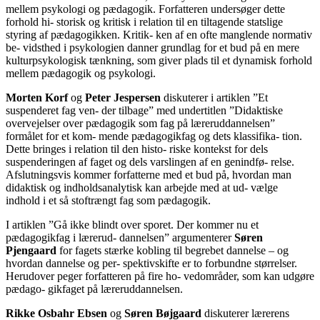
mellem psykologi og pædagogik. Forfatteren undersøger dette
forhold hi- storisk og kritisk i relation til en tiltagende statslige
styring af pædagogikken. Kritik- ken af en ofte manglende normativ
be- vidsthed i psykologien danner grundlag for et bud på en mere
kulturpsykologisk tænkning, som giver plads til et dynamisk forhold
mellem pædagogik og psykologi.
Morten Korf
og
Peter Jespersen
diskuterer i artiklen ”Et
suspenderet fag ven- der tilbage” med undertitlen ”Didaktiske
overvejelser over pædagogik som fag på læreruddannelsen”
formålet for et kom- mende pædagogikfag og dets klassifika- tion.
Dette bringes i relation til den histo- riske kontekst for dels
suspenderingen af faget og dels varslingen af en genindfø- relse.
Afslutningsvis kommer forfatterne med et bud på, hvordan man
didaktisk og indholdsanalytisk kan arbejde med at ud- vælge
indhold i et så stoftrængt fag som pædagogik.
I artiklen ”Gå ikke blindt over sporet. Der kommer nu et
pædagogikfag i lærerud- dannelsen” argumenterer
Søren
Pjengaard
for fagets stærke kobling til begrebet dannelse – og
hvordan dannelse og per- spektivskifte er to forbundne størrelser.
Herudover peger forfatteren på fire ho- vedområder, som kan udgøre
pædago- gikfaget på læreruddannelsen.
Rikke Osbahr Ebsen
og
Søren Bøjgaard
diskuterer lærerens