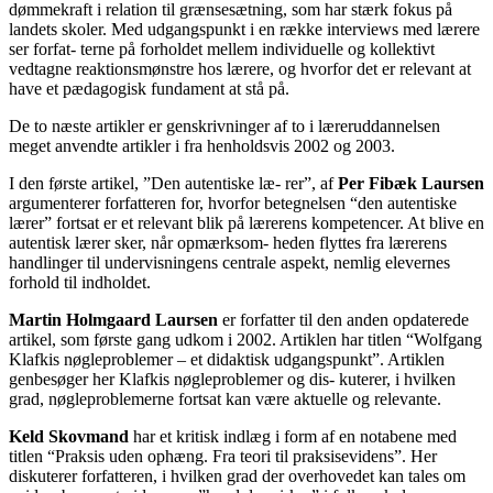
dømmekraft i relation til grænsesætning, som har stærk fokus på
landets skoler. Med udgangspunkt i en række interviews med lærere
ser forfat- terne på forholdet mellem individuelle og kollektivt
vedtagne reaktionsmønstre hos lærere, og hvorfor det er relevant at
have et pædagogisk fundament at stå på.
De to næste artikler er genskrivninger af to i læreruddannelsen
meget anvendte artikler i fra henholdsvis 2002 og 2003.
I den første artikel, ”Den autentiske læ- rer”, af
Per Fibæk Laursen
argumenterer forfatteren for, hvorfor betegnelsen “den autentiske
lærer” fortsat er et relevant blik på lærerens kompetencer. At blive en
autentisk lærer sker, når opmærksom- heden flyttes fra lærerens
handlinger til undervisningens centrale aspekt, nemlig elevernes
forhold til indholdet.
Martin Holmgaard Laursen
er forfatter til den anden opdaterede
artikel, som første gang udkom i 2002. Artiklen har titlen “Wolfgang
Klafkis nøgleproblemer – et didaktisk udgangspunkt”. Artiklen
genbesøger her Klafkis nøgleproblemer og dis- kuterer, i hvilken
grad, nøgleproblemerne fortsat kan være aktuelle og relevante.
Keld Skovmand
har et kritisk indlæg i form af en notabene med
titlen “Praksis uden ophæng. Fra teori til praksisevidens”. Her
diskuterer forfatteren, i hvilken grad der overhovedet kan tales om