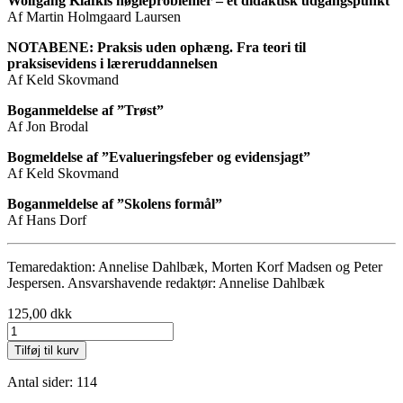
Wolfgang Klafkis nøgleproblemer – et didaktisk udgangspunkt
Af Martin Holmgaard Laursen
NOTABENE: Praksis uden ophæng. Fra teori til
praksisevidens i læreruddannelsen
Af Keld Skovmand
Boganmeldelse af ”Trøst”
Af Jon Brodal
Bogmeldelse af ”Evalueringsfeber og evidensjagt”
Af Keld Skovmand
Boganmeldelse af ”Skolens formål”
Af Hans Dorf
Temaredaktion: Annelise Dahlbæk, Morten Korf Madsen og Peter
Jespersen. Ansvarshavende redaktør: Annelise Dahlbæk
125,00
dkk
2022,
nr.
Tilføj til kurv
3
antal
Antal sider: 114