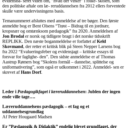
evidensba- seret viden om, ”hvad der virker” i folke- skolen, som
den politiske aftale om læ- reruddannelsen fra 2012 ellers forventede
skulle være undervisningens basis.
Temanummeret afsluttes med anmeldelse af tre bøger. Den første
anmeldte bog er Bent Olsens “Trøst – Bidrag til en jordnær,
kropsnær og omtænksom pædagogik” fra 2020. Anmeldelsen af
Jon Brodal
er norsk og tidligere bragt i det norske tidsskrift
REPLIKK. Den næste boganmeldelse er forfattet af
Keld
Skovmand
, der retter et kritisk blik på Steen Nepper Larsens bog
fra 2022 “Evalueringsfeber og evidensjagt – kritiske essays til
forsvar for faglighe- den”. Den sidste anmeldelse er af Thomas
Aastrup Rømers bog “Skolens formål – dannelse, splittelse og
uniformativering”, som også er udkommet i 2022. Anmeldel- sen er
skrevet af
Hans Dorf
.
Leder i
Pædagogikfaget i læreruddannelsen
: Jublen der ingen
ende ville tage….
Læreruddannelsens pædagogik – et fag og et
uddannelsesgrundlag
Af Peter Hougaard Madsen
Er ”Pædagogik & Didaktik” endelig blevet grundfaget, der