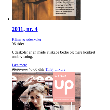
2011, nr. 4
Klima & udeskoler
96 sider
Udeskoler er en måde at skabe bedre og mere konkret
undervisning.
Læs mere
Den
Den
96,00
dkk
46,00
dkk
Tilføj til kurv
oprindelige
aktuelle
pris
pris
var:
er:
96,00 dkk.
46,00 dkk.