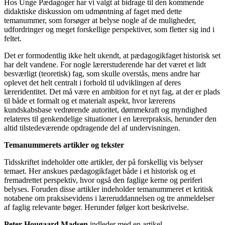
Hos Unge Pædagoger har vi valgt at bidrage til den kommende
didaktiske diskussion om udmøntning af faget med dette
temanummer, som forsøger at belyse nogle af de muligheder,
udfordringer og meget forskellige perspektiver, som fletter sig ind i
feltet.
Det er formodentlig ikke helt ukendt, at pædagogikfaget historisk set
har delt vandene. For nogle lærerstuderende har det været et lidt
besværligt (teoretisk) fag, som skulle overstås, mens andre har
oplevet det helt centralt i forhold til udviklingen af deres
læreridentitet. Det må være en ambition for et nyt fag, at der er plads
til både et formalt og et materialt aspekt, hvor lærerens
kundskabsbase vedrørende autoritet, dømmekraft og myndighed
relateres til genkendelige situationer i en lærerpraksis, herunder den
altid tilstedeværende opdragende del af undervisningen.
Temanummerets artikler og tekster
Tidsskriftet indeholder otte artikler, der på forskellig vis belyser
temaet. Her anskues pædagogikfaget både i et historisk og et
fremadrettet perspektiv, hvor også den faglige kerne og periferi
belyses. Foruden disse artikler indeholder temanummeret et kritisk
notabene om praksisevidens i læreruddannelsen og tre anmeldelser
af faglig relevante bøger. Herunder følger kort beskrivelse.
Peter Hougaard Madsen
indleder med en artikel,