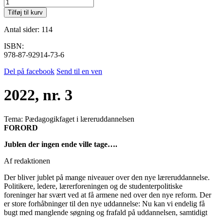
2022,
nr.
Tilføj til kurv
3
antal
Antal sider: 114
ISBN:
978-87-92914-73-6
Del på facebook
Send til en ven
2022, nr. 3
Tema:
Pædagogikfaget i læreruddannelsen
FORORD
Jublen der ingen ende ville tage….
Af redaktionen
Der bliver jublet på mange niveauer over den nye læreruddannelse.
Politikere, ledere, lærerforeningen og de studenterpolitiske
foreninger har svært ved at få armene ned over den nye reform. Der
er store forhåbninger til den nye uddannelse: Nu kan vi endelig få
bugt med manglende søgning og frafald på uddannelsen, samtidigt