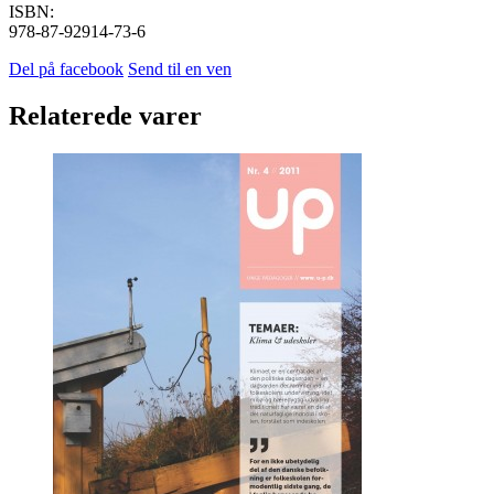
ISBN:
978-87-92914-73-6
Del på facebook
Send til en ven
Relaterede varer