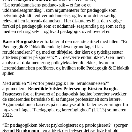
”Læreruddannelsens pædago- gik – et fag og et
uddannelsesgrundlag”, som argumenterer for pædagogik som
betydningsfuldt i enhver uddannelse, og hvorfor det er særlig
relevant i en lærerud- dannelsen. Her diskuteres bl.a. den vigtige
forskel på pædagogik som et uddannel- sesgrundlag og som et fag
med en ret i sig selv – og hvad pædagogik overhovedet er.
Karen Borgnakke
er forfatter til den næ- ste artikel med titlen: “Er
Pædagogik & Didaktik endelig blevet grundfaget i læ-
reruddannelsen?” og med en tilføjelse, der klart og tydeligt sætter
artiklens pointer på spidsen: “… desværre endnu ikke”. Gen- nem
analyse af dokumenter og policyteks- ter afdækkes, hvordan
læreruddannelsen profileres, og hvilken rolle Pædagogik & Didaktik
spiller.
Med artiklen “Hvorfor pædagogik i læ- reruddannelsen?”
argumenterer
Benedikte Vilslev Petersen
og
Kirsten Krogh-
Jespersen
for, at fraværet af pædagogisk faglige begreber svækker
de studerendes beredskab til at fungere professionelt som lærere.
Argumentationen baseres på en analyse af forfatternes erfaringer fra
prø- ven i faget “Pædagogik og lærerfaglighed” (LU13) sommeren
2022.
”Er pædagogikken blevet psykologiseret og patologiseret?” spørger
Svend Brinkmann
i en artikel, der belyser det særlige forhold