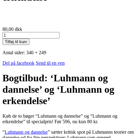
80,00
dkk
Bogtilbud:
'Luhmann
Tilføj til kurv
og
dannelse'
Antal sider: 346 + 249
og
'Luhmann
Del på facebook
Send til en ven
og
erkendelse'
Bogtilbud: ‘Luhmann og
antal
dannelse’ og ‘Luhmann og
erkendelse’
Køb de to bøger “Luhmann og dannelse” og “Luhmann og
erkendelse” til specialpris! Før 596, nu kun 80 kr.
“
Luhmann og dannelse
” sætter kritisk spot på Luhmanns teorier om
dannelse ud fra fire perspektiver: Luhmann som generel