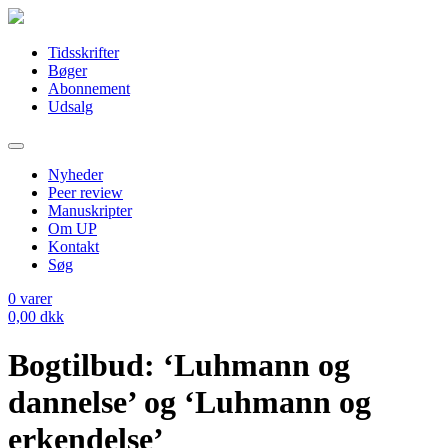
Tidsskrifter
Bøger
Abonnement
Udsalg
Nyheder
Peer review
Manuskripter
Om UP
Kontakt
Søg
0
varer
0,00
dkk
Bogtilbud: ‘Luhmann og
dannelse’ og ‘Luhmann og
erkendelse’