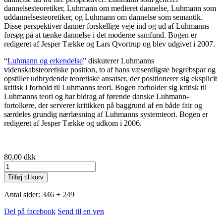
dannelsesteoretiker, Luhmann om medieret dannelse, Luhmann som
uddannelsesteoretiker, og Luhmann om dannelse som semantik.
Disse perspektiver danner forskellige veje ind og ud af Luhmanns
forsøg på at tænke dannelse i det moderne samfund. Bogen er
redigeret af Jesper Tække og Lars Qvortrup og blev udgivet i 2007.
“
Luhmann og erkendelse
” diskuterer Luhmanns
videnskabsteoretiske position, to af hans væsentligste begrebspar og
opstiller udbrydende teoretiske ansatser, der positionerer sig eksplicit
kritisk i forhold til Luhmanns teori. Bogen forholder sig kritisk til
Luhmanns teori og har bidrag af førende danske Luhmann-
fortolkere, der serverer kritikken på baggrund af en både fair og
særdeles grundig nærlæsning af Luhmanns systemteori. Bogen er
redigeret af Jesper Tække og udkom i 2006.
80,00
dkk
Bogtilbud:
'Luhmann
Tilføj til kurv
og
dannelse'
Antal sider: 346 + 249
og
'Luhmann
Del på facebook
Send til en ven
og