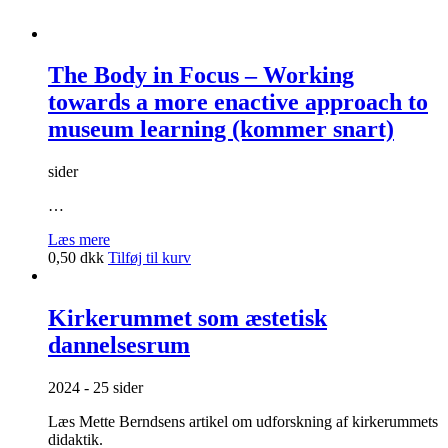
som
forstyrrelse
i
skolens
The Body in Focus – Working
valgfagsundervisning
towards a more enactive approach to
(kommer
snart)
museum learning (kommer snart)
antal
sider
…
Læs mere
0,50
dkk
Tilføj til kurv
Kirkerummet som æstetisk
dannelsesrum
2024 - 25 sider
Læs Mette Berndsens artikel om udforskning af kirkerummets
didaktik.