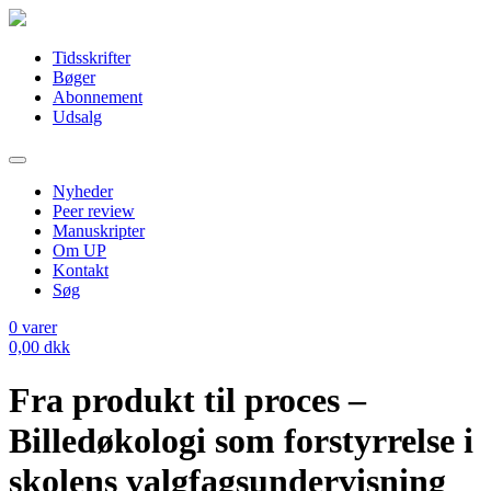
Tidsskrifter
Bøger
Abonnement
Udsalg
Nyheder
Peer review
Manuskripter
Om UP
Kontakt
Søg
0
varer
0,00
dkk
Fra produkt til proces –
Billedøkologi som forstyrrelse i
skolens valgfagsundervisning