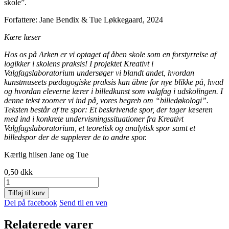
skole”.
Forfattere: Jane Bendix & Tue Løkkegaard, 2024
Kære læser
Hos os på Arken er vi optaget af åben skole som en forstyrrelse af
logikker i skolens praksis! I projektet Kreativt i
Valgfagslaboratorium undersøger vi blandt andet, hvordan
kunstmuseets pædagogiske praksis kan åbne for nye blikke på, hvad
og hvordan eleverne lærer i billedkunst som valgfag i udskolingen. I
denne tekst zoomer vi ind på, vores begreb om “billedøkologi”.
Teksten består af tre spor: Et beskrivende spor, der tager læseren
med ind i konkrete undervisningssituationer fra Kreativt
Valgfagslaboratorium, et teoretisk og analytisk spor samt et
billedspor der de supplerer de to andre spor.
Kærlig hilsen Jane og Tue
0,50
dkk
Fra
produkt
Tilføj til kurv
til
Del på facebook
Send til en ven
proces
-
Relaterede varer
Billedøkologi