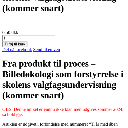
(kommer snart)
0,50
dkk
Fra
produkt
Tilføj til kurv
til
Del på facebook
Send til en ven
proces
-
Fra produkt til proces –
Billedøkologi
som
Billedøkologi som forstyrrelse i
forstyrrelse
i
skolens valgfagsundervisning
skolens
valgfagsundervisning
(kommer snart)
(kommer
snart)
antal
OBS: Denne artikel er endnu ikke klar, men udgives sommer 2024,
så hold øje.
Artiklen er udgivet i forbindelse med nummeret “Ti år med åben