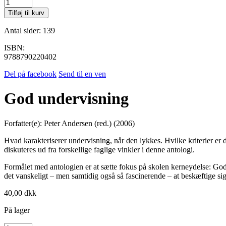
God
undervisning
Tilføj til kurv
antal
Antal sider: 139
ISBN:
9788790220402
Del på facebook
Send til en ven
God undervisning
Forfatter(e): Peter Andersen (red.) (2006)
Hvad karakteriserer undervisning, når den lykkes. Hvilke kriterier er
diskuteres ud fra forskellige faglige vinkler i denne antologi.
Formålet med antologien er at sætte fokus på skolen kerneydelse: God 
det vanskeligt – men samtidig også så fascinerende – at beskæftige si
40,00
dkk
På lager