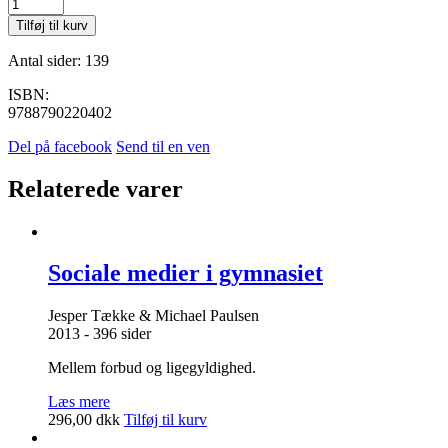
God
undervisning
Tilføj til kurv
antal
Antal sider: 139
ISBN:
9788790220402
Del på facebook
Send til en ven
Relaterede varer
Sociale medier i gymnasiet
Jesper Tække & Michael Paulsen
2013 - 396 sider
Mellem forbud og ligegyldighed.
Læs mere
296,00
dkk
Tilføj til kurv