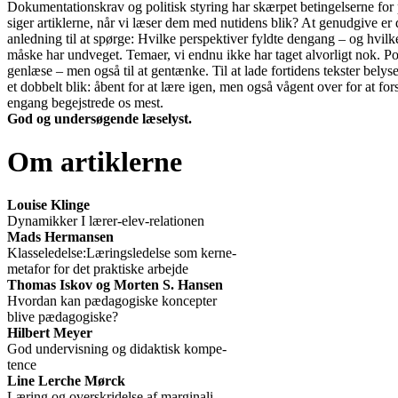
Dokumentationskrav og politisk styring har skærpet betingelserne for 
siger artiklerne, når vi læser dem med nutidens blik? At genudgive er d
anledning til at spørge: Hvilke perspektiver fyldte dengang – og hvilke 
måske har undveget. Temaer, vi endnu ikke har taget alvorligt nok. Posit
genlæse – men også til at gentænke. Til at lade fortidens tekster belys
et dobbelt blik: åbent for at lære igen, men også vågent over for at fors
engang begejstrede os mest.
God og undersøgende læselyst.
Om artiklerne
Louise Klinge
Dynamikker I lærer-elev-relationen
Mads Hermansen
Klasseledelse:Læringsledelse som kerne-
metafor for det praktiske arbejde
Thomas Iskov og Morten S. Hansen
Hvordan kan pædagogiske koncepter
blive pædagogiske?
Hilbert Meyer
God undervisning og didaktisk kompe-
tence
Line Lerche Mørck
Læring og overskridelse af marginali-