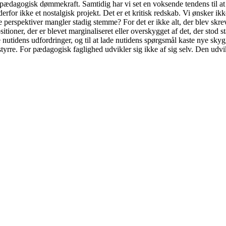
pædagogisk dømmekraft. Samtidig har vi set en voksende tendens til at i
erfor ikke et nostalgisk projekt. Det er et kritisk redskab. Vi ønsker ik
perspektiver mangler stadig stemme? For det er ikke alt, der blev skrevet
ioner, der er blevet marginaliseret eller overskygget af det, der stod st
e nutidens udfordringer, og til at lade nutidens spørgsmål kaste nye skyg
tyrre. For pædagogisk faglighed udvikler sig ikke af sig selv. Den udvikler