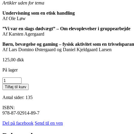
Artikler uden for tema
Undervisning som en etisk handling
Af Ole Løw
”Vi var en slags dødvægt” – Om elevoplevelser i gruppearbejde
Af Karsten Agergaard
Børn, bevægelse og gaming – fysisk aktivitet som en trivselspara
Af Lars Domino Østergaard og Daniel Kjeldgaard Larsen
125,00
dkk
På lager
2026,
nr.
Tilføj til kurv
1
antal
Antal sider: 135
ISBN:
978-87-92914-89-7
Del på facebook
Send til en ven