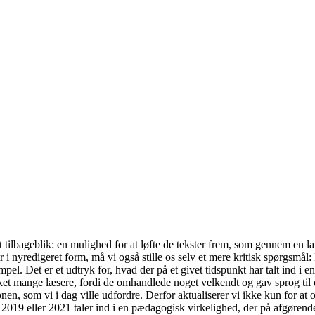
tilbageblik: en mulighed for at løfte de tekster frem, som gennem en l
i nyredigeret form, må vi også stille os selv et mere kritisk spørgsmål: 
empel. Det er et udtryk for, hvad der på et givet tidspunkt har talt ind i e
et mange læsere, fordi de omhandlede noget velkendt og gav sprog til det
en, som vi i dag ville udfordre. Derfor aktualiserer vi ikke kun for at o
 2019 eller 2021 taler ind i en pædagogisk virkelighed, der på afgørende 