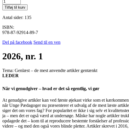
2026,
nr.
Tilføj til kurv
1
antal
Antal sider: 135
ISBN:
978-87-92914-89-7
Del på facebook
Send til en ven
2026, nr. 1
Tema:
Genlæst – de mest anvendte artikler gentænkt
LEDER
Når vi genudgiver – hvad er det så egentlig, vi gør
At genudgive artikler kan ved første øjekast virke som et kærkomment 
når Unge Pædagoger nu præsenterer et udvalg af de mest læste artikler 
siger det om vores fag? For popularitet er ikke i sig selv et kvalitetsst
ja – men det er også værd at undersøge. Måske har nogle artikler trukk
opdagede det – kom til at reproducere bestemte forståelser af profession
videre – og med den også vores blinde pletter. Artikler skrevet i 2016,