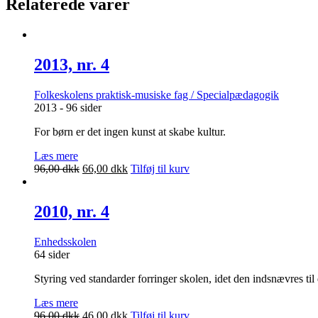
Relaterede varer
2013, nr. 4
Folkeskolens praktisk-musiske fag / Specialpædagogik
2013 - 96 sider
For børn er det ingen kunst at skabe kultur.
Læs mere
Den
Den
96,00
dkk
66,00
dkk
Tilføj til kurv
oprindelige
aktuelle
pris
pris
var:
er:
2010, nr. 4
96,00 dkk.
66,00 dkk.
Enhedsskolen
64 sider
Styring ved standarder forringer skolen, idet den indsnævres til 
Læs mere
Den
Den
96,00
dkk
46,00
dkk
Tilføj til kurv