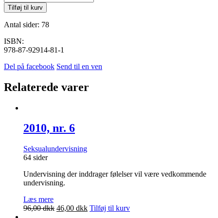
nr.
Tilføj til kurv
3
antal
Antal sider: 78
ISBN:
978-87-92914-81-1
Del på facebook
Send til en ven
Relaterede varer
2010, nr. 6
Seksualundervisning
64 sider
Undervisning der inddrager følelser vil være vedkommende
undervisning.
Læs mere
Den
Den
96,00
dkk
46,00
dkk
Tilføj til kurv
oprindelige
aktuelle