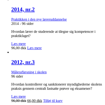
pris
pris
var:
er:
2014, nr.2
96,00 dkk.
46,00 dkk.
Praktikken i den nye læreruddannelse
2014 - 96 sider
Hvordan lærer de studerende at tilegne sig kompetencer i
praktikfaget?
Læs mere
96,00
dkk
Læs mere
2012, nr.3
Måleraflæsning i skolen
96 sider
Hvordan kontrollerer og sanktionerer myndighederne skolens
praksis gennem centralt fastsatte prøver og eksamener?
Læs mere
Den
Den
96,00
dkk
66,00
dkk
Tilføj til kurv
oprindelige
aktuelle