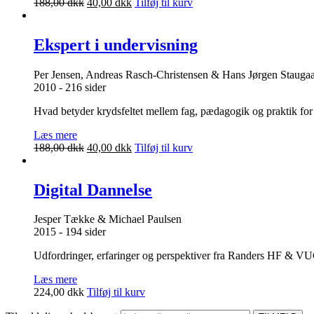
Den
Den
188,00
dkk
40,00
dkk
Tilføj til kurv
oprindelige
aktuelle
pris
pris
var:
er:
Ekspert i undervisning
188,00 dkk.
40,00 dkk.
Per Jensen, Andreas Rasch-Christensen & Hans Jørgen Staugaar
2010 - 216 sider
Hvad betyder krydsfeltet mellem fag, pædagogik og praktik for 
Læs mere
Den
Den
188,00
dkk
40,00
dkk
Tilføj til kurv
oprindelige
aktuelle
pris
pris
var:
er:
Digital Dannelse
188,00 dkk.
40,00 dkk.
Jesper Tække & Michael Paulsen
2015 - 194 sider
Udfordringer, erfaringer og perspektiver fra Randers HF & VU
Læs mere
224,00
dkk
Tilføj til kurv