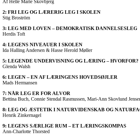
Af Helle Marie Skovbjerg
2: FRI LEG OG LÆRERIG LEG I SKOLEN
Stig Broström
3: LEG MED LOVEN
– DEMOKRATISK DANNELSESLEG
Herdis Toft
4: LEGENS NIVEAUER I SKOLEN
Ida Halling Andersen & Hasse Herold Møller
5: LEGENDE UNDERVISNING OG LÆRING – HVORFOR?
Glenda Walsh
6: LEGEN – EN AF LÆRINGENS HOVEDSØJLER
Mads Hermansen
7: NÅR LEG ER FOR ALVOR
Bettina Buch, Connie Stendal Rasmussen, Mari-Ann Skovlund Jense
8: LEG OG ÆSTETIK I NATURVIDENSKAB
OG NATURFA
Henrik Zinkernagel
9: LEGENS SÆRLIGE RUM – ET LÆRINGSKOMPAS
Ann-Charlotte Thorsted