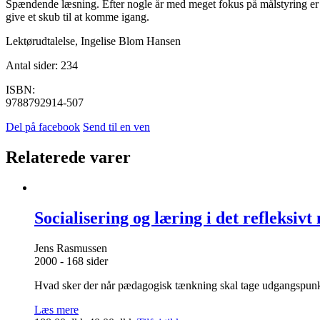
Spændende læsning. Efter nogle år med meget fokus på målstyring er de
give et skub til at komme igang.
Lektørudtalelse, Ingelise Blom Hansen
Antal sider: 234
ISBN:
9788792914-507
Del på facebook
Send til en ven
Relaterede varer
Socialisering og læring i det refleksiv
Jens Rasmussen
2000 - 168 sider
Hvad sker der når pædagogisk tænkning skal tage udgangspunkt i
Læs mere