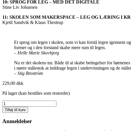
10: SPROG FOR LEG – MED DET DIGITALE
Stine Liv Johansen
11: SKOLEN SOM MAKERSPACE
– LEG OG LÆRING I K
Kjetil Sandvik & Klaus Thestrup
Et sprog om legen i skolen, som vi kan forstå legen igennem og
former og i den forstand skabe mere rum til legen.
– Helle Marie Skovbjerg
Nu er det skolens tur. Både til at skabe betingelser for børnenes 
i større målestok at inddrage legen i undervisningen og de målr
– Stig Broström
229,00
dkk
På lager (kan bestilles som restordre)
Leg
i
Tilføj til kurv
skolen
antal
Anmeldelser