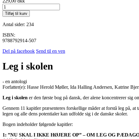
229,00
dkk
Leg
i
Tilføj til kurv
skolen
antal
Antal sider: 234
ISBN:
9788792914-507
Del på facebook
Send til en ven
Leg i skolen
- en antologi
Forfatter(e): Hasse Herold Møller, Ida Halling Andersen, Katrine Bj
Leg i skolen
er den første bog på dansk, der alene koncentrerer sig om
Gennem 11 kapitler præsenteres forskellige måder at forstå leg på, at t
legen og alle dens potentialer kan udfolde sig i de danske skoler.
Bogen indeholder følgende kapitler:
1: ”NU SKAL I IKKE HØJERE OP” – OM LEG OG PÆDAG