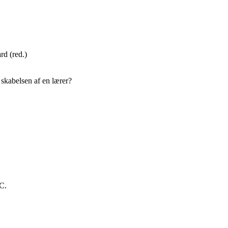
d (red.)
skabelsen af en lærer?
C.