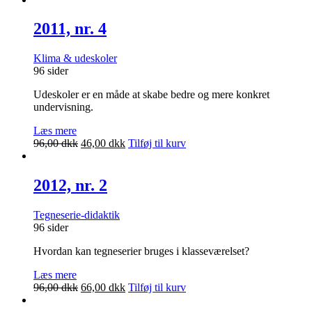
2011, nr. 4
Klima & udeskoler
96 sider
Udeskoler er en måde at skabe bedre og mere konkret
undervisning.
Læs mere
Den
Den
96,00
dkk
46,00
dkk
Tilføj til kurv
oprindelige
aktuelle
pris
pris
var:
er:
2012, nr. 2
96,00 dkk.
46,00 dkk.
Tegneserie-didaktik
96 sider
Hvordan kan tegneserier bruges i klasseværelset?
Læs mere
Den
Den
96,00
dkk
66,00
dkk
Tilføj til kurv
oprindelige
aktuelle
pris
pris