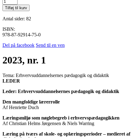
2023,
nr.
Tilføj til kurv
1
antal
Antal sider: 82
ISBN:
978-87-92914-75-0
Del på facebook
Send til en ven
2023, nr. 1
Tema:
Erhvervsuddannelsernes pædagogik og didaktik
LEDER
Leder: Erhvervsuddannelsernes pædagogik og didaktik
Den mangfoldige lærerrolle
Af Henriette Duch
Læringsmiljø som nøglebegreb i erhvervspædagogikken
Af Christian Helms Jørgensen & Niels Warring
Læring på tværs af skole- og oplæringsperioder – medieret af