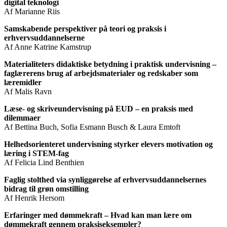
digital teknologi
Af Marianne Riis
Samskabende perspektiver på teori og praksis i
erhvervsuddannelserne
Af Anne Katrine Kamstrup
Materialiteters didaktiske betydning i praktisk undervisning –
faglærerens brug af arbejdsmaterialer og redskaber som
læremidler
Af Malis Ravn
Læse- og skriveundervisning på EUD – en praksis med
dilemmaer
Af Bettina Buch, Sofia Esmann Busch & Laura Emtoft
Helhedsorienteret undervisning styrker elevers motivation og
læring i STEM-fag
Af Felicia Lind Benthien
Faglig stolthed via synliggørelse af erhvervsuddannelsernes
bidrag til grøn omstilling
Af Henrik Hersom
Erfaringer med dømmekraft – Hvad kan man lære om
dømmekraft gennem praksiseksempler?