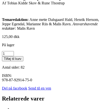
Af Tobias Kidde Skov & Rune Thostrup
Temaredaktion:
Anne mette Dalsgaard Hald, Henrik Hersom,
Jeppe Egendal, Marianne Riis & Malis Ravn.
Ansvarshavende
redaktør:
Malis Ravn
125,00
dkk
På lager
2023,
nr.
Tilføj til kurv
1
antal
Antal sider: 82
ISBN:
978-87-92914-75-0
Del på facebook
Send til en ven
Relaterede varer