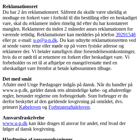
Reklamationsret
Du har 2 års reklamationsret. Såfremt du skulle være uheldig at
modtage en forkert vare i forhold til din bestilling eller en beskadiget
vare, skal du reklamere inden rimelig tid efter du har konstateret
manglen. Reklamerer du inden 2 måneder anses reklamationen for
værende rettidig. Reklamationer kan meddeles på telefon
39291548
eller pr. e-mail:
u-p@u-p.dk
. Du kan udnytte reklamationsretten ved
at sende varen retur eller møde op på vores fysiske adresse og
reklamere der. Vi betaler naturligvis dine forsendelsesomkostninger,
hvis du er nødt til at returnere en forkert eller beskadiget vare. Vi
forbeholder os ret til at afhjælpe en mangel/erstatte med en
ubeskadiget vare fremfor at betale købssummen tilbage.
Det med småt
Aftaler med Unge Pædagoger indgås på dansk. Når du handler på
www.u-p.dk, gælder dansk rets almindelige købe- og aftaleretlige
regler, herunder reglerne om forbrugerkøb. Som forbruger er du
derfor beskyttet af den gældende lovgivning på området, dvs.
primært
Købeloven
og
Forbrugeraftaleloven
.
Ansvarsfraskrivelse
www.u-p.dk
kan ikke drages til ansvar for andet, end hvad der
følger af dansk lovgivning.
Håndtering af personoplysninger