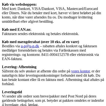
Køb via webshoppen:
Med kort: Dankort, VISA/Dankort, VISA, Mastercard/Eurocard
eller Diners. Når du betaler med kort, hæver vi først beløbet på din
konto, når dine varer afsendes fra os. Du modtager kvittering
umiddelbart efter afgivet bestilling.
Køb med EAN.nr.
Fakturaen sendes elektronisk og betales elektronisk.
Køb med mængderabat (over 10 eks. af en vare)
Bestilles via
u-p@u-p.dk
– rabatten aftales konkret og fakturaen
medfølger forsendelsen og betales via Fælleskassen med
registrerings- og kontornr. 8411-0004152578 eller elektronisk via
EAN-faktura.
Levering: Afhentning
Såfremt du selv ønsker at afhente din ordre på
vores kontor
, er der
naturligvis ikke leveringsomkostninger forbundet med dit køb. Du
kan betale kontant eller få en faktura med. Afhentning skal aftales på
forhånd.
Leveringstid
Vi sender alle ordrer som breve/pakker med Post Nord på deres
gældende betingelser, som pt. betyder at pakken omdeles er indenfor
4 hverdage, eksl. lørdag.