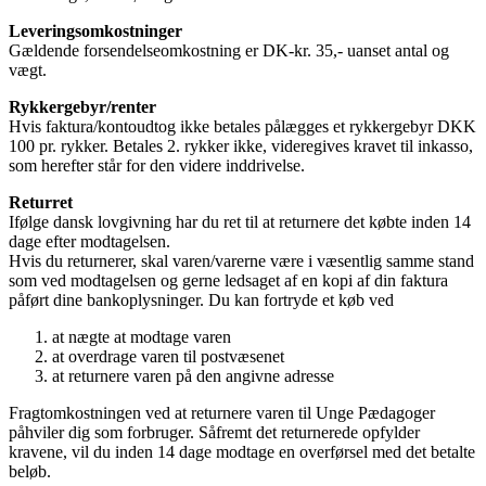
Leveringsomkostninger
Gældende forsendelseomkostning er DK-kr. 35,- uanset antal og
vægt.
Rykkergebyr/renter
Hvis faktura/kontoudtog ikke betales pålægges et rykkergebyr DKK
100 pr. rykker. Betales 2. rykker ikke, videregives kravet til inkasso,
som herefter står for den videre inddrivelse.
Returret
Ifølge dansk lovgivning har du ret til at returnere det købte inden 14
dage efter modtagelsen.
Hvis du returnerer, skal varen/varerne være i væsentlig samme stand
som ved modtagelsen og gerne ledsaget af en kopi af din faktura
påført dine bankoplysninger. Du kan fortryde et køb ved
at nægte at modtage varen
at overdrage varen til postvæsenet
at returnere varen på den angivne adresse
Fragtomkostningen ved at returnere varen til Unge Pædagoger
påhviler dig som forbruger. Såfremt det returnerede opfylder
kravene, vil du inden 14 dage modtage en overførsel med det betalte
beløb.