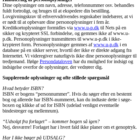
Dine oplysninger om navn, adresse, telefonnummer osv. behandles
fuldt fortroligt, og bruges til at ekspedere din bestilling.
Lovgivningskrav til erhvervsdrivendes regnskaber indebærer, at vi
er nødt til at opbevare dine personoplysninger i fem år.
Kreditkortoplysninger formidles via
www.u-p.dk
til Nets på en
sikker og krypteret SSL forbindelse, og gemmes ikke af www.u-
p.dk. Personoplysninger transmitteres til www.u-p.dk i ikke-
krypteret form. Personoplysninger gemmes af
www.u-p.dk
i en
database på en sikker server, hvortil der ikke er direkte adgang fra
Internettet. Vi videregiver naturligvis ikke dine personoplysninger til
tredjemand. Ifølge
Persondataloven
har du mulighed for indsigt og
indsigelse overfor de oplysninger, der vedrører dig.
Supplerende oplysninger og ofte stillede spørgsmål
Hvad betyder ISBN?
ISBN er bogens “personnummer”. Hvis du søger efter en bestemt
bog og allerede har ISBN-nummeret, kan du indtaste dette i søge-
boxen og klikke af ud for ISBN (udelad venligst eventuelle
bindestreger og mellemrum).
“Udsolgt fra forlaget” – kommer bogen så igen?
Nej, desværre! Forlaget har i hvert fald ikke planer om et genoptryk.
Har I ikke bøger på UDSALG?