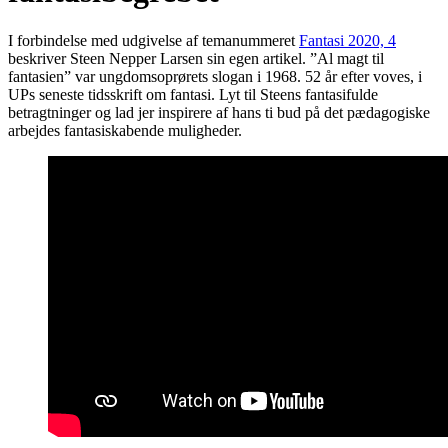
I forbindelse med udgivelse af temanummeret
Fantasi 2020, 4
beskriver Steen Nepper Larsen sin egen artikel. ”Al magt til
fantasien” var ungdomsoprørets slogan i 1968. 52 år efter voves, i
UPs seneste tidsskrift om fantasi. Lyt til Steens fantasifulde
betragtninger og lad jer inspirere af hans ti bud på det pædagogiske
arbejdes fantasiskabende muligheder.