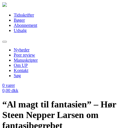
Tidsskrifter
Bøger
Abonnement
Udsalg
Nyheder
Peer review
Manuskripter
Om UP
Kontakt
Søg
0
varer
0,00
dkk
“Al magt til fantasien” – Hør
Steen Nepper Larsen om
fantasibegrebet